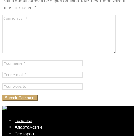
Ваша e-mail адреса не оприлюднюватиметься.
Обов’язкові
поля позначені
*
Головна
Апартаменти
Ресторан