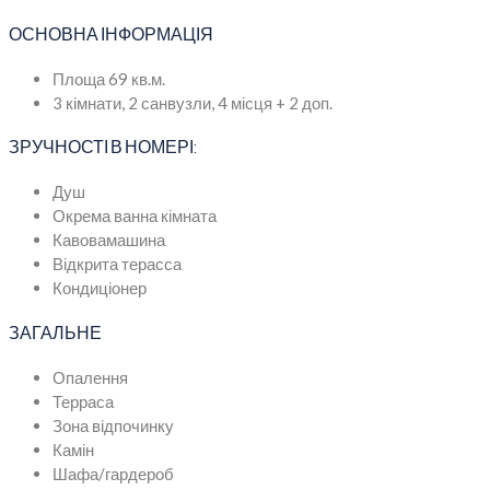
ОСНОВНА ІНФОРМАЦІЯ
Площа 69 кв.м.
3 кімнати, 2 санвузли, 4 місця + 2 доп.
ЗРУЧНОСТІ В НОМЕРІ:
Душ
Окрема ванна кімната
Кавовамашина
Відкрита терасса
Кондиціонер
ЗАГАЛЬНЕ
Опалення
Терраса
Зона відпочинку
Камін
Шафа/гардероб