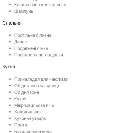
Кондиціонер для волосся
Шампунь
Спальня
Постільна білизна
Диван
Подовжені ліжка
Гіпоаллергенні подушки
Кухня
Приналаддя для чаю/кави
Обідня зона на вулиці
Обідня зона
Кухня
Мікрохвильова пічь
Холодильник
Кухонна утварь
Плита
Бутильована вода