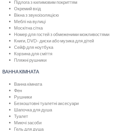
Підлога з килимовим покриттям
Окремий вхід
Вікна з звукоізоляцією
Меблі на вулиці
Москітна сітка
Номер для гостей з обмеженими можливостями
Книги, DVD- диски або музика для дітей
Сейф для ноутбука
Корзина для сміття
Пляжні рушники
ВАННА КІМНАТА
Ванна кімната
Фен
Рушники
Безкоштовні туалетні аксесуари
Шапочка для душа
Туалет
Миючі засоби
Гель для душа