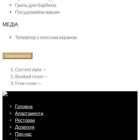
Гриль для барбекю
Посудомийна машин
МЕДІА
Телевізор з плоским екраном
Забронювати
Current date —
Booked room —
Free room —
Головна
Апартаменти
Ресторан
Дозвілля
Про нас