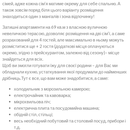
сімей, адже кожна сім’я матиме окрему для себе спальню. А
також зовсім поряд біля цього варіанту розміщення
знаходиться один з мангалів і зона відпочинку!
Затишні апартаменти на 69 кв.м з власною вуличною
невеличкою терасою, дозволяє розміщення на дві сім’ї, а саме
розрахований для 4 гостей, але максимально в ньому можуть
розміститися ще + 2 гостя (додаткові місця оплачуються
окремо, згідно з прейскурантом, залежно від сезону)– місце
знайдеться для всіх.
Щоб ви змогли готувати їжу для своєї родини – для Вас ми
обладнали кухню, устаткування якої продумали до найменших
дрібниць.Тут є все, що вам може знадобитися, а саме:
холодильник з морозильною камерою;
електрочайник та кавоварка;
мікрохвильова піч;
електрична плита та посудомийна машина;
обідній стіл, стільці;
весь необхідний побутовий та столовий посуд, прибори і
т.д.