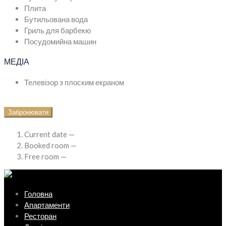
Плита
Бутильована вода
Гриль для барбекю
Посудомийна машин
МЕДІА
Телевізор з плоским екраном
Забронювати
Current date —
Booked room —
Free room —
Головна
Апартаменти
Ресторан