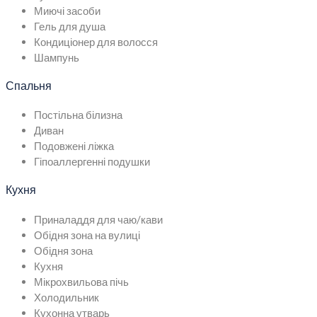
Миючі засоби
Гель для душа
Кондиціонер для волосся
Шампунь
Спальня
Постільна білизна
Диван
Подовжені ліжка
Гіпоаллергенні подушки
Кухня
Приналаддя для чаю/кави
Обідня зона на вулиці
Обідня зона
Кухня
Мікрохвильова пічь
Холодильник
Кухонна утварь