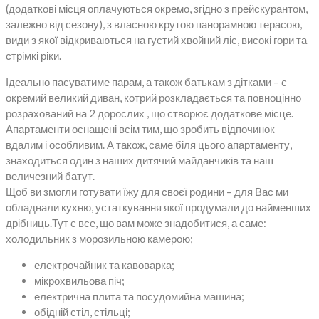
(додаткові місця оплачуються окремо, згідно з прейскурантом,
залежно від сезону), з власною крутою панорамною терасою,
види з якої відкриваються на густий хвойний ліс, високі гори та
стрімкі ріки.
Ідеально пасуватиме парам, а також батькам з дітками – є
окремий великий диван, котрий розкладається та повноцінно
розрахований на 2 дорослих , що створює додаткове місце.
Апартаменти оснащені всім тим, що зробить відпочинок
вдалим і особливим. А також, саме біля цього апартаменту,
знаходиться один з наших дитячий майданчиків та наш
величезний батут.
Щоб ви змогли готувати їжу для своєї родини – для Вас ми
обладнали кухню, устаткування якої продумали до найменших
дрібниць.Тут є все, що вам може знадобитися, а саме:
холодильник з морозильною камерою;
електрочайник та кавоварка;
мікрохвильова піч;
електрична плита та посудомийна машина;
обідній стіл, стільці;