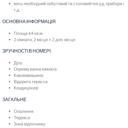
весь необхідний побутовий та столовий посуд, прибори і
т.д.
ОСНОВНА ІНФОРМАЦІЯ
Площа 64 кв.м.
2 кімнати, 2 місця + 2 доп. місця
ЗРУЧНОСТІ В НОМЕРІ:
Душ
Окрема ванна кімната
Кавовамашина
Відкрита терасса
Кондиціонер
ЗАГАЛЬНЕ
Опалення
Терраса
Зона відпочинку