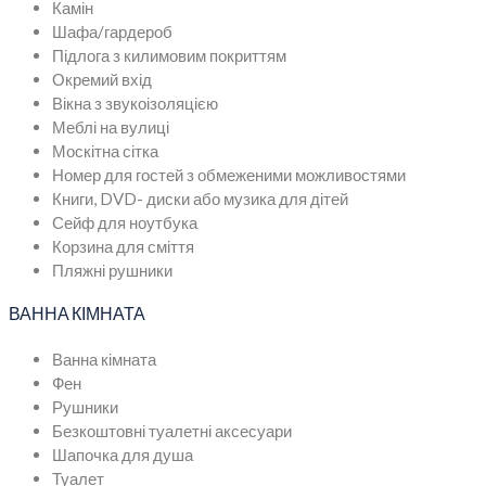
Камін
Шафа/гардероб
Підлога з килимовим покриттям
Окремий вхід
Вікна з звукоізоляцією
Меблі на вулиці
Москітна сітка
Номер для гостей з обмеженими можливостями
Книги, DVD- диски або музика для дітей
Сейф для ноутбука
Корзина для сміття
Пляжні рушники
ВАННА КІМНАТА
Ванна кімната
Фен
Рушники
Безкоштовні туалетні аксесуари
Шапочка для душа
Туалет