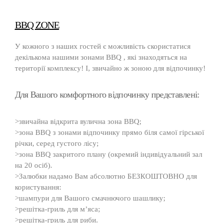
BBQ ZONE
У кожного з наших гостей є можливість скористатися
декількома нашими зонами BBQ , які знаходяться на
території комплексу! І, звичайно ж зоною для відпочинку!
Для Вашого комфортного відпочинку представлені:
>звичайна відкрита вулична зона BBQ;
>зона BBQ з зонами відпочинку прямо біля самої гірської
річки, серед густого лісу;
>зона BBQ закритого плану (окремий індивідуальний зал
на 20 осіб).
>Залюбки надамо Вам абсолютно БЕЗКОШТОВНО для
користування:
>шампури для Вашого смачнючого шашлику;
>решітка-гриль для м’яса;
>решітка-гриль для риби.