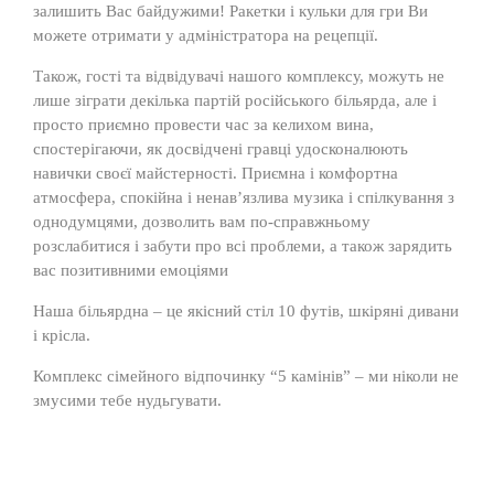
залишить Вас байдужими! Ракетки і кульки для гри Ви
можете отримати у адміністратора на рецепції.
Також, гості та відвідувачі нашого комплексу, можуть не
лише зіграти декілька партій російського більярда, але і
просто приємно провести час за келихом вина,
спостерігаючи, як досвідчені гравці удосконалюють
навички своєї майстерності. Приємна і комфортна
атмосфера, спокійна і ненав’язлива музика і спілкування з
однодумцями, дозволить вам по-справжньому
розслабитися і забути про всі проблеми, а також зарядить
вас позитивними емоціями
Наша більярдна – це якісний стіл 10 футів, шкіряні дивани
і крісла.
Комплекс сімейного відпочинку “5 камінів” – ми ніколи не
змусими тебе нудьгувати.