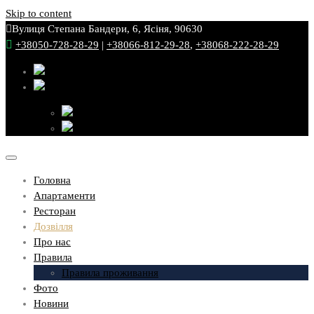
Skip to content
Вулиця Степана Бандери, 6, Ясіня, 90630
+38050-728-28-29
|
+38066-812-29-28
,
+38068-222-28-29
Головна
Апартаменти
Ресторан
Дозвілля
Про нас
Правила
Правила проживання
Фото
Новини