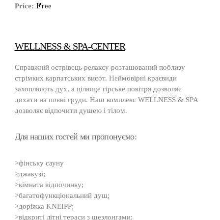
Price:
Free
WELLNESS & SPA-CENTER
Справжній острівець релаксу розташований поблизу
стрімких карпатських висот. Неймовірні краєвиди
захоплюють дух, а цілюще гірське повітря дозволяє
дихати на повні груди. Наш комплекс WELLNESS & SPA
дозволяє відпочити душею і тілом.
Для наших гостей ми пропонуємо:
>фінську сауну
>джакузі;
>кімната відпочинку;
>багатофункціональний душ;
>доріжка KNEIPP;
>відкриті літні тераси з шезлонгами;