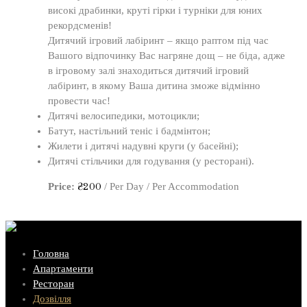
високі драбинки, круті гірки і турніки для юних
рекордсменів!
Дитячий ігровий лабіринт – якщо раптом під час
Вашого відпочинку Вас нагряне дощ – не біда, адже
в ігровому залі знаходиться дитячий ігровий
лабіринт, в якому Ваша дитина зможе відмінно
провести час!
Дитячі велосипедики, мотоцикли;
Батут, настільний теніс і бадмінтон;
Жилети і дитячі надувні круги (у басейні);
Дитячі стільчики для годування (у ресторані).
Price:
/ Per Day / Per Accommodation
₴
200
Головна
Апартаменти
Ресторан
Дозвілля