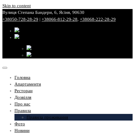
Skip to content
Вулиця Степана Бандери, 6, Ясіня, 90630
+38050-728-28-29
|
+38066-812-29-28
,
+38068-222-28-29
Головна
Апартаменти
Ресторан
Дозвілля
Про нас
Правила
Правила проживання
Фото
Новини