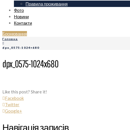
Правила проживання
Фото
Новини
Контакти
Бронювання
Головна
dpx_0575-1024×680
dpx_0575-1024x680
Like this post? Share it!
Facebook
Twitter
Google+
Навігація записів